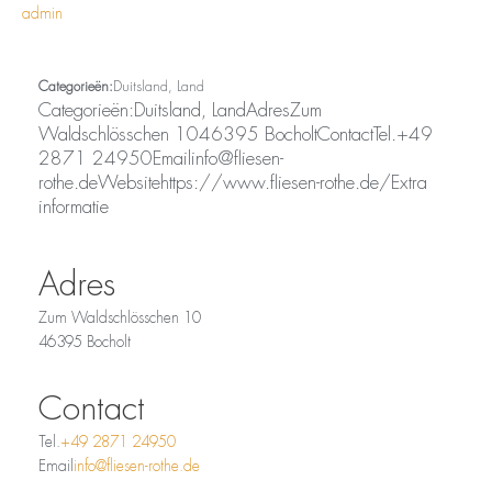
admin
Bocholt
Categorieën:
Duitsland, Land
Categorieën:Duitsland, LandAdresZum
Waldschlösschen 1046395 BocholtContactTel.+49
2871 24950Emailinfo@fliesen-
rothe.deWebsitehttps://www.fliesen-rothe.de/Extra
informatie
Adres
Zum Waldschlösschen 10
46395 Bocholt
Contact
Tel.
+49 2871 24950
Email
info@fliesen-rothe.de