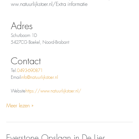
ww.natuurlijkstoer.nl/Extra informatie
Adres
Schutboom 1D
5427CG Boekel, Noord-Brabant
Contact
Tel.
0493-690871
Email
info@natuurlijkstoer.nl
Website
https://www.natuurlijkstoer.nl/
Meer lezen »
Opslaan
Everstone
Everstone
Opslaan in De Lier