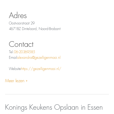
Adres
Oostvoorstraat 29
4671BZ Dinteloord, Noord-Brabant
Contact
Tel.
06-20369585
Email
alexandra@gezelligenmooi.nl
Website
https://gezelligenmooi.nl/
Meer lezen »
Opslaan
Konings
Konings Keukens
Opslaan in Essen
in
Keukens