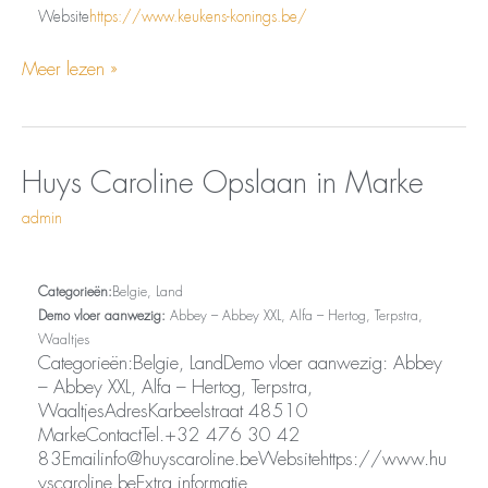
Website
https://www.keukens-konings.be/
Meer lezen »
Opslaan
Huys
Huys Caroline
Opslaan in Marke
in
Caroline
admin
Marke
Categorieën:
Belgie, Land
Demo vloer aanwezig:
Abbey – Abbey XXL, Alfa – Hertog, Terpstra,
Waaltjes
Categorieën:Belgie, LandDemo vloer aanwezig: Abbey
– Abbey XXL, Alfa – Hertog, Terpstra,
WaaltjesAdresKarbeelstraat 48510
MarkeContactTel.+32 476 30 42
83Emailinfo@huyscaroline.beWebsitehttps://www.hu
yscaroline.beExtra informatie