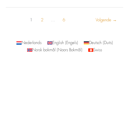
1
2
…
6
Volgende
→
Nederlands
English
(
Engels
)
Deutsch
(
Duits
)
Norsk bokmål
(
Noors Bokmål
)
Swiss