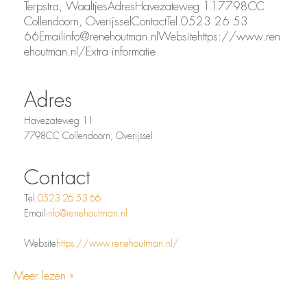
Terpstra, WaaltjesAdresHavezateweg 117798CC
Collendoorn, OverijsselContactTel.0523 26 53
66Emailinfo@renehoutman.nlWebsitehttps://www.ren
ehoutman.nl/Extra informatie
Adres
Havezateweg 11
7798CC Collendoorn, Overijssel
Contact
Tel.
0523 26 53 66
Email
info@renehoutman.nl
Website
https://www.renehoutman.nl/
Meer lezen »