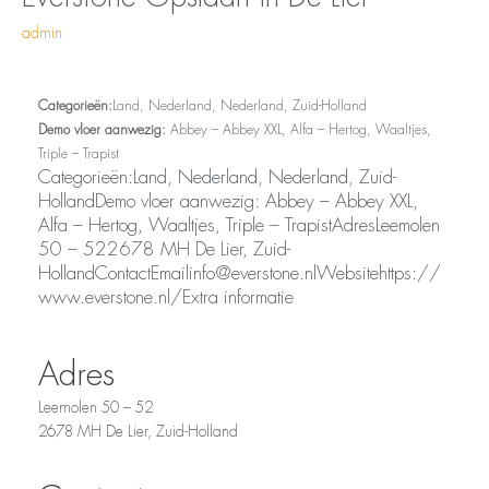
in
admin
De
Lier
Categorieën:
Land, Nederland, Nederland, Zuid-Holland
Demo vloer aanwezig:
Abbey – Abbey XXL, Alfa – Hertog, Waaltjes,
Triple – Trapist
Categorieën:Land, Nederland, Nederland, Zuid-
HollandDemo vloer aanwezig: Abbey – Abbey XXL,
Alfa – Hertog, Waaltjes, Triple – TrapistAdresLeemolen
50 – 522678 MH De Lier, Zuid-
HollandContactEmailinfo@everstone.nlWebsitehttps://
www.everstone.nl/Extra informatie
Adres
Leemolen 50 – 52
2678 MH De Lier, Zuid-Holland