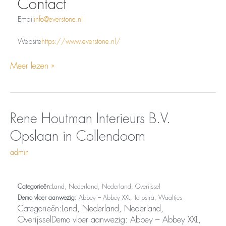
Contact
Email
info@everstone.nl
Website
https://www.everstone.nl/
Meer lezen »
Opslaan
Rene
Rene Houtman Interieurs B.V.
in
Houtman
Opslaan in Collendoorn
Collendoorn
Interieurs
B.V.
admin
Categorieën:
Land, Nederland, Nederland, Overijssel
Demo vloer aanwezig:
Abbey – Abbey XXL, Terpstra, Waaltjes
Categorieën:Land, Nederland, Nederland,
OverijsselDemo vloer aanwezig: Abbey – Abbey XXL,