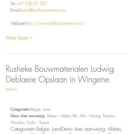
Tel.
+47 926 31 257
Email
astrid@balthazarinterior.no
Website
https://www.balthazarinterior.no/
Meer lezen »
Opslaan
Rustieke
Rustieke Bouwmaterialen Ludwig
in
Bouwmaterialen
Deblaere
Opslaan in Wingene
Wingene
Ludwig
Deblaere
admin
Categorieën:
Belgie, Land
Demo vloer aanwezig:
Abbey – Abbey XXL, Alfa – Hertog, Terpstra,
Waaltjes, Triple – Trapist
Categorieën:Belgie, LandDemo vloer aanwezig: Abbey