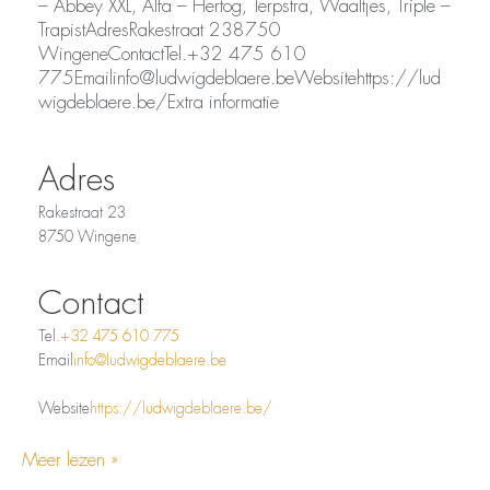
– Abbey XXL, Alfa – Hertog, Terpstra, Waaltjes, Triple –
TrapistAdresRakestraat 238750
WingeneContactTel.+32 475 610
775Emailinfo@ludwigdeblaere.beWebsitehttps://lud
wigdeblaere.be/Extra informatie
Adres
Rakestraat 23
8750 Wingene
Contact
Tel.
+32 475 610 775
Email
info@ludwigdeblaere.be
Website
https://ludwigdeblaere.be/
Meer lezen »