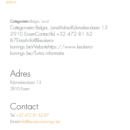
admin
Essen
Categorieën:
Belgie, Land
Categorieën:Belgie, LandAdresRijkmakerslaan 13
2910 EssenContactTel.+32 472 81 62
87Emailinfo@keukens-
konings.beWebsitehttps://www.keukens-
konings.be/Extra informatie
Adres
Rijkmakerslaan 13
2910 Essen
Contact
Tel.
+32 472 81 62 87
Email
info@keukens-konings.be