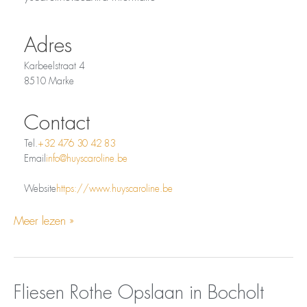
Adres
Karbeelstraat 4
8510 Marke
Contact
Tel.
+32 476 30 42 83
Email
info@huyscaroline.be
Website
https://www.huyscaroline.be
Meer lezen »
Opslaan
Fliesen
Fliesen Rothe
Opslaan in Bocholt
in
Rothe