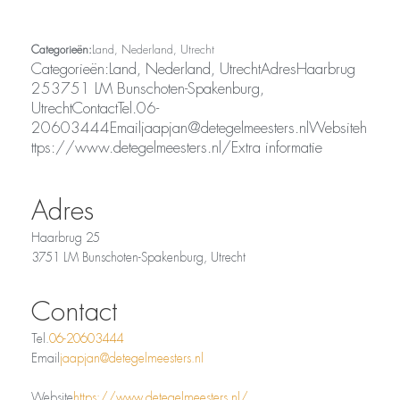
Categorieën:
Land, Nederland, Utrecht
Categorieën:Land, Nederland, UtrechtAdresHaarbrug
253751 LM Bunschoten-Spakenburg,
UtrechtContactTel.06-
20603444Emailjaapjan@detegelmeesters.nlWebsiteh
ttps://www.detegelmeesters.nl/Extra informatie
Adres
Haarbrug 25
3751 LM Bunschoten-Spakenburg, Utrecht
Contact
Tel.
06-20603444
Email
jaapjan@detegelmeesters.nl
Website
https://www.detegelmeesters.nl/