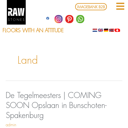
Ga
IMAGEBANK B2B
naar
de
inhoud
FLOORS WITH AN ATTITUDE
Land
Opslaan
De
De Tegelmeesters | COMING
in
Tegelmeesters
SOON
Opslaan in Bunschoten-
Bunschoten-
|
Spakenburg
COMING
Spakenburg
SOON
admin