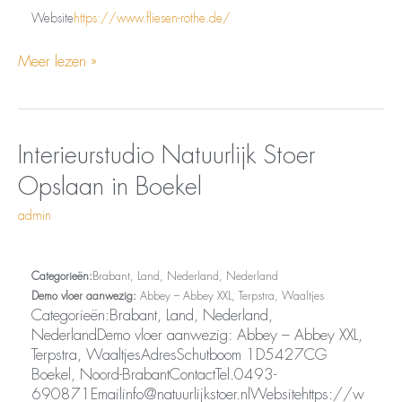
Website
https://www.fliesen-rothe.de/
Meer lezen »
Opslaan
Interieurstudio
Interieurstudio Natuurlijk Stoer
in
Natuurlijk
Opslaan in Boekel
Boekel
Stoer
admin
Categorieën:
Brabant, Land, Nederland, Nederland
Demo vloer aanwezig:
Abbey – Abbey XXL, Terpstra, Waaltjes
Categorieën:Brabant, Land, Nederland,
NederlandDemo vloer aanwezig: Abbey – Abbey XXL,
Terpstra, WaaltjesAdresSchutboom 1D5427CG
Boekel, Noord-BrabantContactTel.0493-
690871Emailinfo@natuurlijkstoer.nlWebsitehttps://w