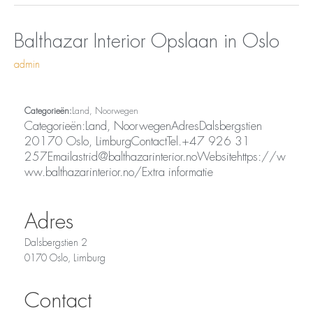
Opslaan
Balthazar
Balthazar Interior
Opslaan in Oslo
in
Interior
admin
Oslo
Categorieën:
Land, Noorwegen
Categorieën:Land, NoorwegenAdresDalsbergstien
20170 Oslo, LimburgContactTel.+47 926 31
257Emailastrid@balthazarinterior.noWebsitehttps://w
ww.balthazarinterior.no/Extra informatie
Adres
Dalsbergstien 2
0170 Oslo, Limburg
Contact