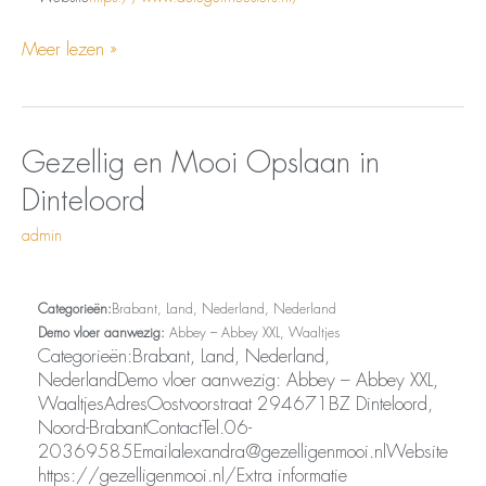
Meer lezen »
Opslaan
Gezellig
Gezellig en Mooi
Opslaan in
in
en
Dinteloord
Dinteloord
Mooi
admin
Categorieën:
Brabant, Land, Nederland, Nederland
Demo vloer aanwezig:
Abbey – Abbey XXL, Waaltjes
Categorieën:Brabant, Land, Nederland,
NederlandDemo vloer aanwezig: Abbey – Abbey XXL,
WaaltjesAdresOostvoorstraat 294671BZ Dinteloord,
Noord-BrabantContactTel.06-
20369585Emailalexandra@gezelligenmooi.nlWebsite
https://gezelligenmooi.nl/Extra informatie