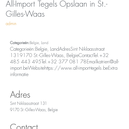
Opslaan
All-
All-Import Tegels
Opslaan in St.-
in
Import
Gilles-Waas
St.-
Tegels
Gilles-
admin
Waas
Categorieën:
Belgie, Land
Categorieën:Belgie, LandAdresSint Niklaasstraat
1319170 St.-Gilles-Waas, BelgieContactTel.+32
485 443 495Tel.+32 377 081 78Emailkatrien@all-
import.beWebsitehttps://www.all-import-tegels.beExtra
informatie
Adres
Sint Niklaasstraat 131
9170 St.-Gilles-Waas, Belgie
Contact