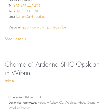
Tel.
+32 485 443 495
Tel.
+32 377 081 78
Email
katrien@all-import.be
Website
https://www.all-import-tegels.be
Meer lezen »
Opslaan
Charme
Charme d’ Ardenne SNC
Opslaan
in
d’
in Wibrin
Wibrin
Ardenne
SNC
admin
Categorieën:
Belgie, Land
Demo vloer aanwezig:
Abbey – Abbey XXL, Waaltjes, Abbey Exterior –
Waaltjes Exterior