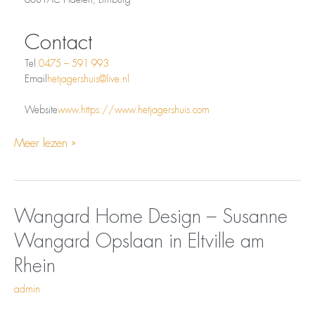
Contact
Tel.
0475 – 591 993
Email
hetjagershuis@live.nl
Website
www.https://www.hetjagershuis.com
Meer lezen »
Opslaan
Wangard
Wangard Home Design – Susanne
in
Home
Wangard
Opslaan in Eltville am
Eltville
Design
am
–
Rhein
Rhein
Susanne
Wangard
admin