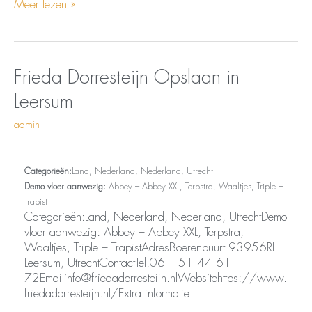
Meer lezen »
Opslaan
Frieda
Frieda Dorresteijn
Opslaan in
in
Dorresteijn
Leersum
Leersum
admin
Categorieën:
Land, Nederland, Nederland, Utrecht
Demo vloer aanwezig:
Abbey – Abbey XXL, Terpstra, Waaltjes, Triple –
Trapist
Categorieën:Land, Nederland, Nederland, UtrechtDemo
vloer aanwezig: Abbey – Abbey XXL, Terpstra,
Waaltjes, Triple – TrapistAdresBoerenbuurt 93956RL
Leersum, UtrechtContactTel.06 – 51 44 61
72Emailinfo@friedadorresteijn.nlWebsitehttps://www.
friedadorresteijn.nl/Extra informatie