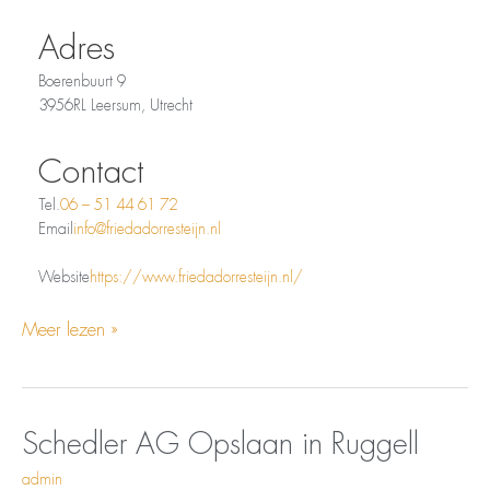
Adres
Boerenbuurt 9
3956RL Leersum, Utrecht
Contact
Tel.
06 – 51 44 61 72
Email
info@friedadorresteijn.nl
Website
https://www.friedadorresteijn.nl/
Meer lezen »
Opslaan
Schedler
Schedler AG
Opslaan in Ruggell
in
AG
admin
Ruggell