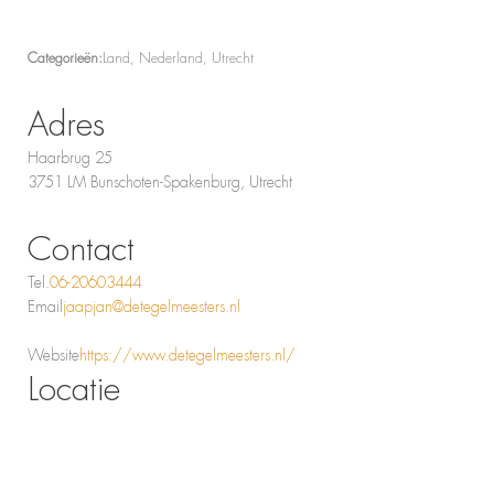
Categorieën:
Land, Nederland, Utrecht
Adres
Haarbrug 25
3751 LM Bunschoten-Spakenburg, Utrecht
Contact
Tel.
06-20603444
Email
jaapjan@detegelmeesters.nl
Website
https://www.detegelmeesters.nl/
Locatie