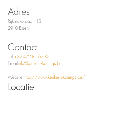
Adres
Rijkmakerslaan 13
2910 Essen
Contact
Tel.
+32 472 81 62 87
Email
info@keukens-konings.be
Website
https://www.keukens-konings.be/
Locatie