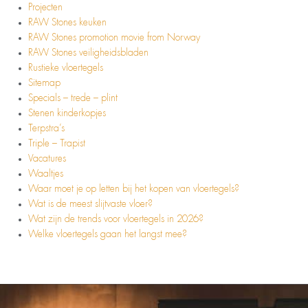
Projecten
RAW Stones keuken
RAW Stones promotion movie from Norway
RAW Stones veiligheidsbladen
Rustieke vloertegels
Sitemap
Specials – trede – plint
Stenen kinderkopjes
Terpstra’s
Triple – Trapist
Vacatures
Waaltjes
Waar moet je op letten bij het kopen van vloertegels?
Wat is de meest slijtvaste vloer?
Wat zijn de trends voor vloertegels in 2026?
Welke vloertegels gaan het langst mee?