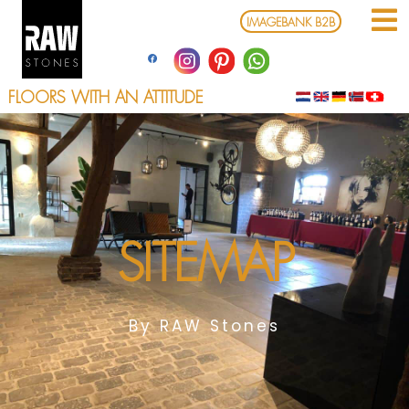
Ga
IMAGEBANK B2B
naar
de
inhoud
FLOORS WITH AN ATTITUDE
SITEMAP
By RAW Stones