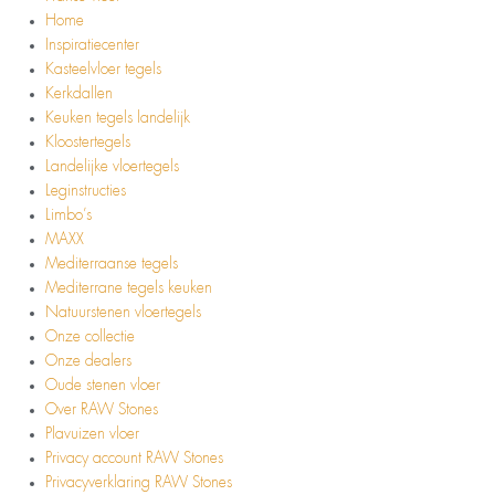
Home
Inspiratiecenter
Kasteelvloer tegels
Kerkdallen
Keuken tegels landelijk
Kloostertegels
Landelijke vloertegels
Leginstructies
Limbo’s
MAXX
Mediterraanse tegels
Mediterrane tegels keuken
Natuurstenen vloertegels
Onze collectie
Onze dealers
Oude stenen vloer
Over RAW Stones
Plavuizen vloer
Privacy account RAW Stones
Privacyverklaring RAW Stones