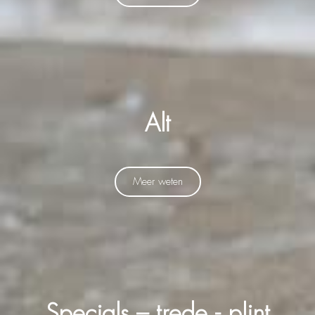
Alt
Meer weten
Specials – trede - plint