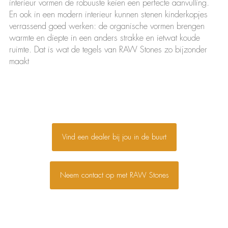
interieur vormen de robuuste keien een perfecte aanvulling.
En ook in een modern interieur kunnen stenen kinderkopjes
verrassend goed werken: de organische vormen brengen
warmte en diepte in een anders strakke en ietwat koude
ruimte. Dat is wat de tegels van RAW Stones zo bijzonder
maakt
Vind een dealer bij jou in de buurt
Neem contact op met RAW Stones