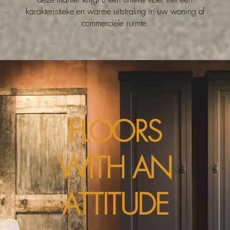
karakteristieke en warme uitstraling in uw woning of
commerciële ruimte.
FLOORS
WITH AN
ATTITUDE