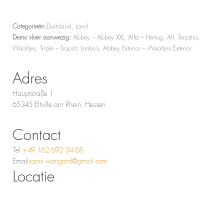
Categorieën:
Duitsland, Land
Demo vloer aanwezig:
Abbey – Abbey XXL, Alfa – Hertog, Alt, Terpstra,
Waaltjes, Triple – Trapist, Limbo’s, Abbey Exterior – Waaltjes Exterior
Adres
Hauptstraße 1
65345 Eltville am Rhein, Hessen
Contact
Tel.
+49 162 692 34 68
Email
sanni.wangard@gmail.com
Locatie