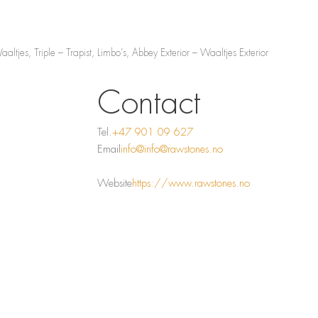
altjes, Triple – Trapist, Limbo’s, Abbey Exterior – Waaltjes Exterior
Contact
Tel.
+47 901 09 627
Email
info@info@rawstones.no
Website
https://www.rawstones.no