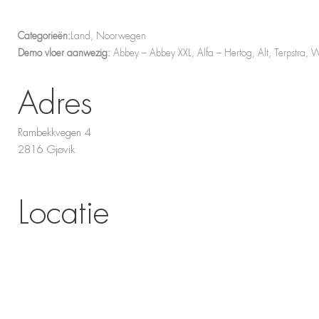
Categorieën:
Land, Noorwegen
Demo vloer aanwezig:
Abbey – Abbey XXL, Alfa – Hertog, Alt, Terpstra, Wa
Adres
Rambekkvegen 4
2816 Gjøvik
Locatie