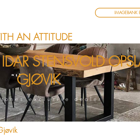
IMAGEBANK 
ITH AN ATTITUDE
 IDAR STENSVOLD
OPSL
GJØVIK
tones exclusive dealer
Gjøvik