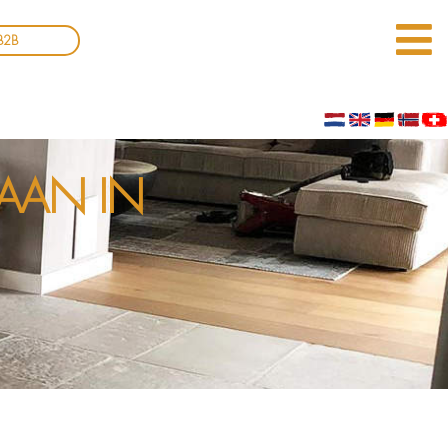
B2B
AAN IN