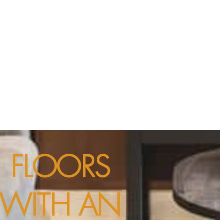
FLOORS
WITH AN