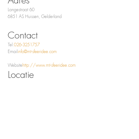
Adres
Langestraat 60
6851 AS Huissen, Gelderland
Contact
Tel.
026-3251757
Email
info@mt-sfeeridee.com
Website
http://www.mt-sfeeridee.com
Locatie