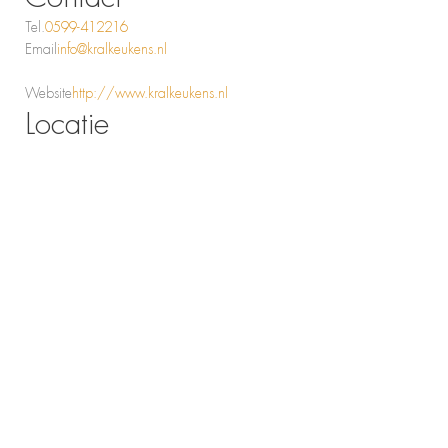
Tel.
0599-412216
Email
info@kralkeukens.nl
Website
http://www.kralkeukens.nl
Locatie