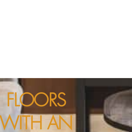
FLOORS
WITH AN