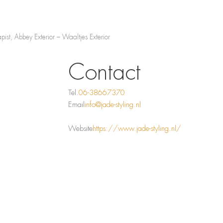
pist, Abbey Exterior – Waaltjes Exterior
Contact
Tel.
06-38667370
Email
info@jade-styling.nl
Website
https://www.jade-styling.nl/