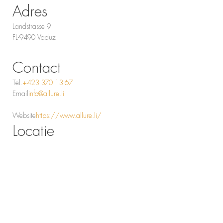
Adres
Landstrasse 9
FL-9490 Vaduz
Contact
Tel.
+423 370 13 67
Email
info@allure.li
Website
https://www.allure.li/
Locatie