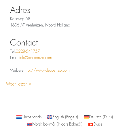
Adres
Kerkweg 68
1606 AT Venhuizen, Noord-Holland
Contact
Tel.
0228-541757
Email
info@decoenzo.com
Website
http://www.decoenzo.com
Meer lezen »
Nederlands
English
(
Engels
)
Deutsch
(
Duits
)
Norsk bokmål
(
Noors Bokmål
)
Swiss