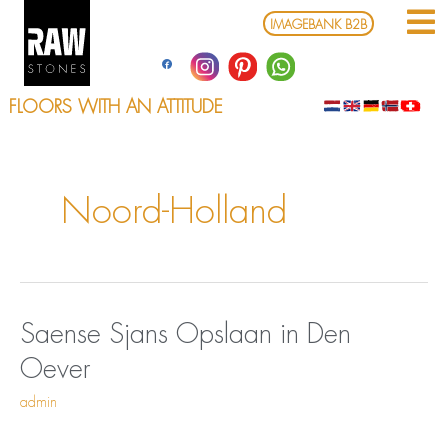
Ga
IMAGEBANK B2B
naar
de
inhoud
FLOORS WITH AN ATTITUDE
Noord-Holland
Opslaan
Saense
Saense Sjans
Opslaan in Den
in
Sjans
Oever
Den
Oever
admin