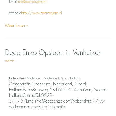
Email
info@saensesjans.nl
Website
http://www.saensesjans.nl
Meer lezen »
Opslaan
Deco
Deco Enzo
Opslaan in Venhuizen
in
Enzo
admin
Venhuizen
Categorieën:
Nederland, Nederland, Noord-Holland
Categorieën:Nederland, Nederland, Noord-
HollandAdresKerkweg 681606 AT Venhuizen, Noord-
HollandContactTel.0228-
541757Emailinfo@decoenzo.comWebsitehttp://ww
w.decoenzo.comExtra informatie