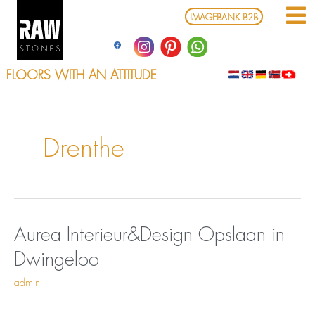
Ga
IMAGEBANK B2B
naar
de
inhoud
FLOORS WITH AN ATTITUDE
Drenthe
Opslaan
Aurea
Aurea Interieur&Design
Opslaan in
in
Interieur&Design
Dwingeloo
Dwingeloo
admin